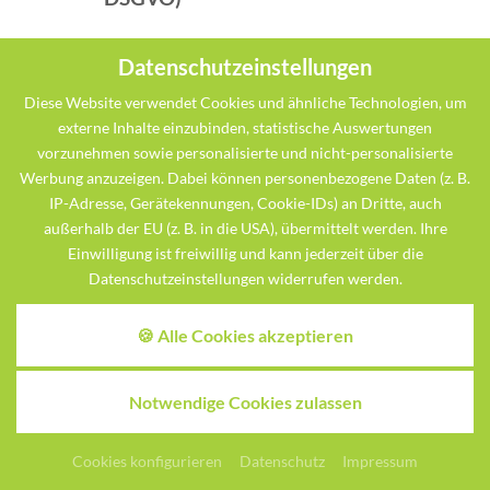
Wenn die Datenverarbeitung auf Grundlage
Datenschutzeinstellungen
von Art. 6 Abs. 1 lit. e oder f DSGVO erfolgt,
haben Sie jederzeit das Recht, aus Gründen, die
Diese Website verwendet Cookies und ähnliche Technologien, um
externe Inhalte einzubinden, statistische Auswertungen
sich aus Ihrer besonderen Situation ergeben,
vorzunehmen sowie personalisierte und nicht-personalisierte
gegen die Verarbeitung Ihrer
Werbung anzuzeigen. Dabei können personenbezogene Daten (z. B.
personenbezogenen Daten Widerspruch
IP-Adresse, Gerätekennungen, Cookie-IDs) an Dritte, auch
einzulegen; dies gilt auch für ein auf diese
außerhalb der EU (z. B. in die USA), übermittelt werden. Ihre
Bestimmungen gestütztes Profiling. Die
Einwilligung ist freiwillig und kann jederzeit über die
jeweilige Rechtsgrundlage, auf denen eine
Datenschutzeinstellungen widerrufen werden.
Verarbeitung beruht, entnehmen Sie dieser
Datenschutzerklärung. Wenn Sie Widerspruch
🍪 Alle Cookies akzeptieren
einlegen, werden wir Ihre betroffenen
personenbezogenen Daten nicht mehr
Notwendige Cookies zulassen
verarbeiten, es sei denn, wir können
zwingende schutzwürdige Gründe für die
Verarbeitung nachweisen, die Ihre Interessen,
Angebote
Anfragen
Buchen
Cookies konfigurieren
Datenschutz
Impressum
Rechte und Freiheiten überwiegen oder die