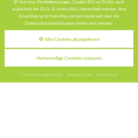
IP-Adresse, Gerätekennungen, Cookie-IDs) an Dritte, auch
Leseecke, Spiele und Bücherecke
außerhalb der EU (z. B. in die USA), übermittelt werden. Ihre
kleiner "Kinderturnspielbereich"
Einwilligung ist freiwillig und kann jederzeit über die
Ecke mit Gesellschaftsspielen zum ausleihen
Datenschutzeinstellungen widerrufen werden.
🍪 Alle Cookies akzeptieren
Die Spielscheune:
Notwendige Cookies zulassen
beheizte Spielscheune zum Hüpfen, Klettern,
Angebote
Anfragen
Buchen
Toben, Rutschen
Cookies konfigurieren
Datenschutz
Impressum
Kinderwagen und Buggys:
Kinderwagen und Buggys können Sie kostenlos
ausleihen (Gästewaschraum im Waldhaus,
markiert mit roten Bändern)