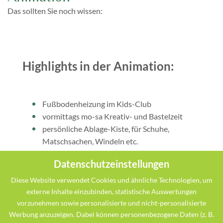
Das sollten Sie noch wissen:
Highlights in der Animation:
Fußbodenheizung im Kids-Club
vormittags mo-sa Kreativ- und Bastelzeit
persönliche Ablage-Kiste, für Schuhe,
Matschsachen, Windeln etc.
Datenschutzeinstellungen
Immer offen - Unser Jederzeitraum:
Diese Website verwendet Cookies und ähnliche Technologien, um
externe Inhalte einzubinden, statistische Auswertungen
vorzunehmen sowie personalisierte und nicht-personalisierte
Werbung anzuzeigen. Dabei können personenbezogene Daten (z. B.
Kleine Küche (mit Mikrowelle, Kühlschrank)