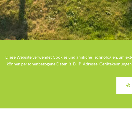
Diese Website verwendet Cookies und ähnliche Technologien, um exte
können personenbezogene Daten (z. B. IP-Adresse, Gerätekennungen, Coo
+49 2562 - 3100
Kontaktieren Sie uns gerne:
🍪
Landhuus Laurenz – 
Hallo auf dem Landhuus Laurenz – der R