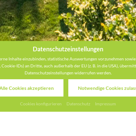
Datenschutzeinstellungen
rne Inhalte einzubinden, statistische Auswertungen vorzunehmen sowie 
kie-IDs) an Dritte, auch außerhalb der EU (z. B. in die USA), übermittel
Datenschutzeinstellungen widerrufen werden.
 Alle Cookies akzeptieren
Notwendige Cookies zulas
Cookies konfigurieren
Datenschutz
Impressum
Der Erlebnishof für die
eit- und Erlebnishof im Münsterland